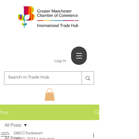
Log In
Post
All Posts
GMCCTradeteam
All Posts
Oct 10, 2023
1 min read