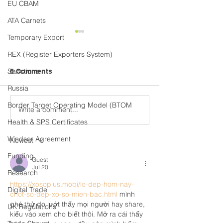
EU CBAM
ATA Carnets
Temporary Export
REX (Register Exporters System)
Sanctions
6 Comments
Russia
Border Target Operating Model (BTOM
Write a comment...
Keeping up with Trump's
Brazil & Chile: 
Tariffs - (Part 1: Jan-Jun
Roadmap to Lo
Health & SPS Certificates
2025). Updated 01.07.25
Business Succ
Windsor Agreement
Newest
Funding
Guest
Jul 20
Research
https://xosoplus.mobi/lo-dep-hom-nay-
Digital Trade
chot-so-dep-xo-so-mien-bac.html
 mình 
ghé thử do lướt thấy mọi người hay share, 
UK Regulations
kiểu vào xem cho biết thôi. Mở ra cái thấy 