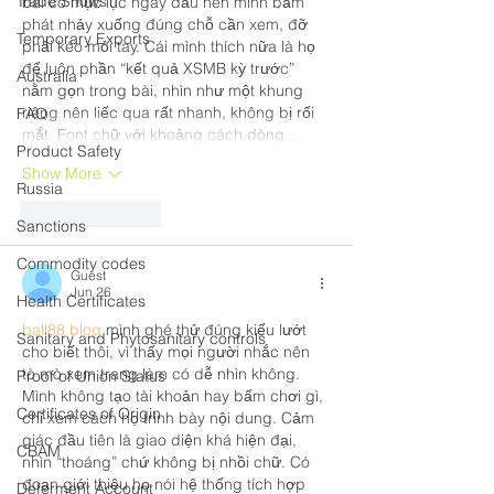
Trade Shows
bài có mục lục ngay đầu nên mình bấm 
phát nhảy xuống đúng chỗ cần xem, đỡ 
Temporary Exports
phải kéo mỏi tay. Cái mình thích nữa là họ 
để luôn phần “kết quả XSMB kỳ trước” 
Australia
nằm gọn trong bài, nhìn như một khung 
riêng nên liếc qua rất nhanh, không bị rối 
FAQ
mắt. Font chữ với khoảng cách dòng…
Product Safety
Show More
Russia
Like
Reply
Sanctions
Commodity codes
Guest
Jun 26
Health Certificates
ball88.blog
 mình ghé thử đúng kiểu lướt 
Sanitary and Phytosanitary controls
cho biết thôi, vì thấy mọi người nhắc nên 
tò mò xem trang làm có dễ nhìn không. 
Proof of Union Status
Mình không tạo tài khoản hay bấm chơi gì, 
Certificates of Origin
chỉ xem cách họ trình bày nội dung. Cảm 
giác đầu tiên là giao diện khá hiện đại, 
CBAM
nhìn “thoáng” chứ không bị nhồi chữ. Có 
đoạn giới thiệu họ nói hệ thống tích hợp 
Deferment Account