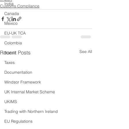
India
Customs Compliance
Canada
Mexico
EU-UK TCA
Colombia
See All
Recent Posts
Transit
Taxes
Documentation
Windsor Framework
UK Internal Market Scheme
UKIMS
Trading with Northern Ireland
EU Regulations