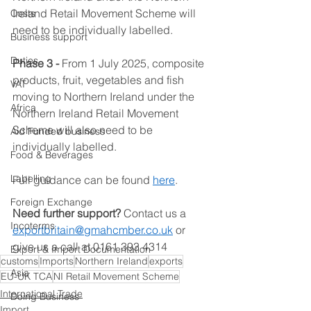
Ireland Retail Movement Scheme will 
Costs
need to be individually labelled. 
Business support
Duties
Phase 3 - 
From 1 July 2025, composite 
products, fruit, vegetables and fish 
VAT
moving to Northern Ireland under the 
Africa
Northern Ireland Retail Movement 
Scheme will also need to be 
Aid Funded business
individually labelled.  
Food & Beverages
Labelling
Full guidance can be found 
here
. 
Foreign Exchange
Need further support? 
Contact us a 
Incoterms
exportbritain@gmahcmber.co.uk
 or 
give us a call at 0161 393 4314 
Export & Import Documentation
customs
Imports
Northern Ireland
exports
Asia
EU-UK TCA
NI Retail Movement Scheme
International Trade
Doing Business
Import