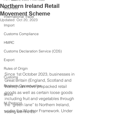
Northern Ireland Retail
Business
Movement Scheme
International Trade
Updated:
Oct 20, 2023
Import
Customs Compliance
HMRC
Customs Declaration Service (CDS)
Export
Rules of Origin
Since 1st October 2023, businesses in 
Customs
Great Britain (England, Scotland and 
Business Opportunities
Wales) can move prepacked retail 
goods as well as certain loose goods 
Brexit
including fruit and vegetables through 
NI Protocol
the “green lane” to Northern Ireland, 
under the Windsor Framework. Under 
Trading with the EU