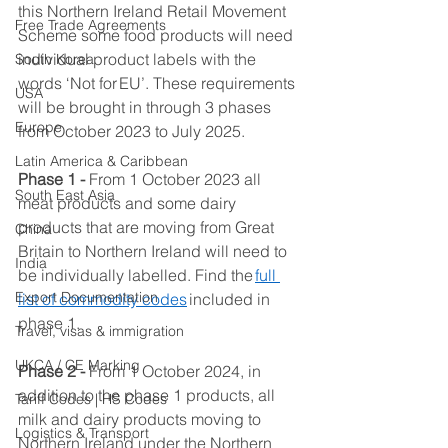
this Northern Ireland Retail Movement 
Free Trade Agreements
Scheme some food products will need 
individual product labels with the 
South Korea
words ‘Not for EU’. These requirements 
USA
will be brought in through 3 phases 
Europe
from October 2023 to July 2025. 
Latin America & Caribbean
Phase 1 - 
From 1 October 2023 all 
South East Asia
meat products and some dairy 
products that are moving from Great 
China
Britain to Northern Ireland will need to 
India
be individually labelled. Find the 
full 
Export Documentation
list of commodity codes
 included in 
phase 1. 
Travel, visas & immigration
UKCA / CE Marking
Phase 2 - 
From 1 October 2024, in 
addition to the phase 1 products, all 
Tariff Codes | HS Codes
milk and dairy products moving to 
Logistics & Transport
Northern Ireland under the Northern 